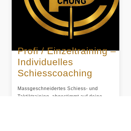
Profi / Einzeltraining –
Individuelles
Schiesscoaching
Massgeschneidertes Schiess- und
Taktiktraining, abgestimmt auf deine
persönlichen Ziele und Bedürfnisse. Ob
Präzision, Geschwindigkeit, Taktik oder
mentale Stärke – das Training wird
individuell auf dich oder dein Team